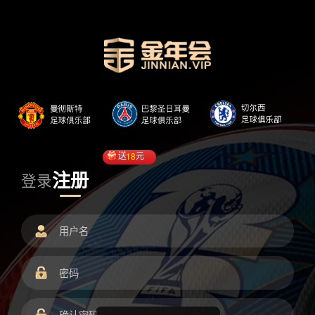
送
18
元
注册
登录